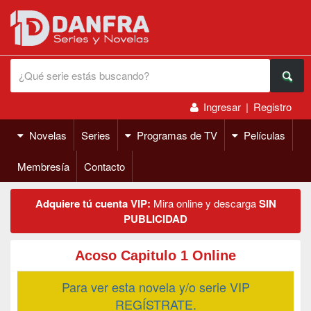
Ingresar
|
Registro
Novelas
Series
Programas de TV
Películas
Membresía
Contacto
Adquiere tú cuenta VIP:
Mira online y descarga
SIN
PUBLICIDAD
Acoso Capitulo 1 Online
Para ver esta novela y/o serie VIP
REGÍSTRATE.