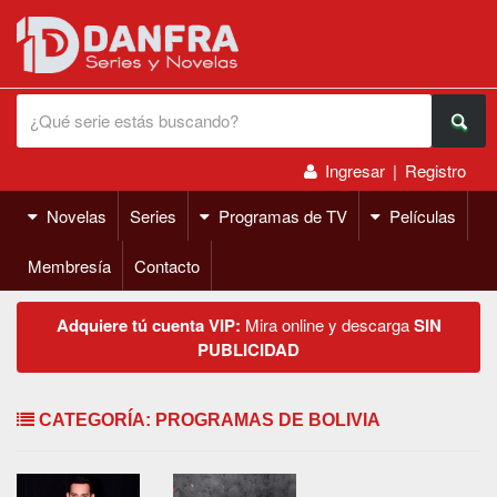
Ingresar
|
Registro
Novelas
Series
Programas de TV
Películas
Membresía
Contacto
Adquiere tú cuenta VIP:
Mira online y descarga
SIN
PUBLICIDAD
CATEGORÍA: PROGRAMAS DE BOLIVIA