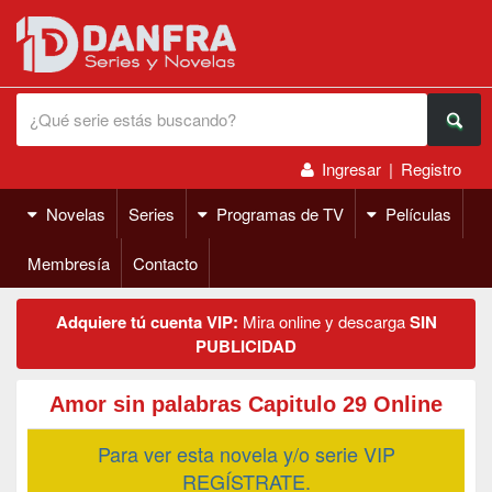
Ingresar
|
Registro
Novelas
Series
Programas de TV
Películas
Membresía
Contacto
Adquiere tú cuenta VIP:
Mira online y descarga
SIN
PUBLICIDAD
Amor sin palabras Capitulo 29 Online
Para ver esta novela y/o serie VIP
REGÍSTRATE.