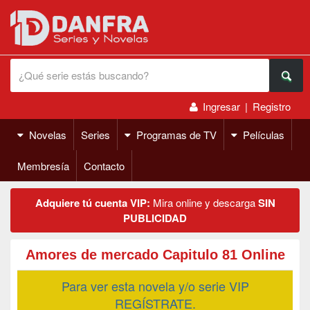
Ingresar
|
Registro
Novelas
Series
Programas de TV
Películas
Membresía
Contacto
Adquiere tú cuenta VIP:
Mira online y descarga
SIN
PUBLICIDAD
Amores de mercado Capitulo 81 Online
Para ver esta novela y/o serie VIP
REGÍSTRATE.