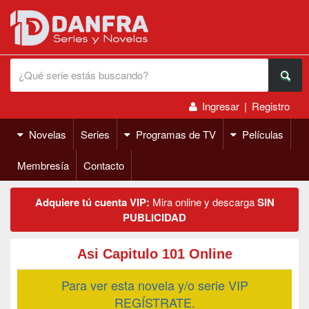
Ingresar
|
Registro
Novelas
Series
Programas de TV
Películas
Membresía
Contacto
Adquiere tú cuenta VIP:
Mira online y descarga
SIN
PUBLICIDAD
Asi Capitulo 101 Online
Para ver esta novela y/o serie VIP
REGÍSTRATE.