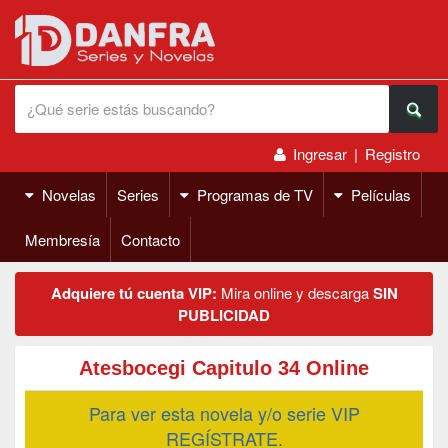
Ingresar
|
Registro
Novelas
Series
Programas de TV
Películas
Membresía
Contacto
Adquiere tú cuenta VIP:
Mira online y descarga
SIN
PUBLICIDAD
Atesbocegi Capitulo 34 Online
Para ver esta novela y/o serie VIP
REGÍSTRATE.