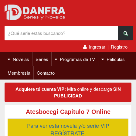
Ingresar
|
Registro
Novelas
Series
Programas de TV
Películas
Membresía
Contacto
Adquiere tú cuenta VIP:
Mira online y descarga
SIN
PUBLICIDAD
Atesbocegi Capitulo 7 Online
Para ver esta novela y/o serie VIP
REGÍSTRATE.