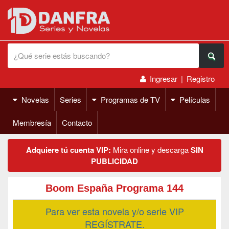
Ingresar
|
Registro
Novelas
Series
Programas de TV
Películas
Membresía
Contacto
Adquiere tú cuenta VIP:
Mira online y descarga
SIN
PUBLICIDAD
Boom España Programa 144
Para ver esta novela y/o serie VIP
REGÍSTRATE.