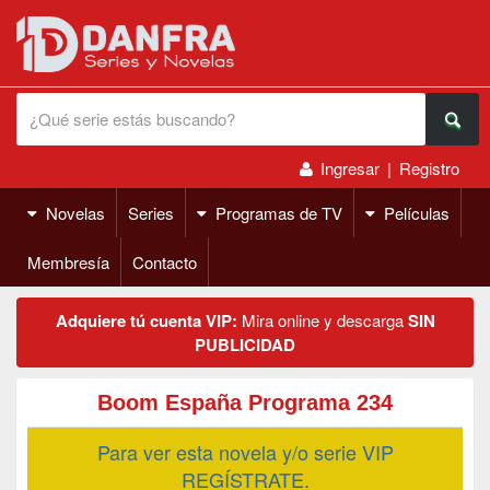
Ingresar
|
Registro
Novelas
Series
Programas de TV
Películas
Membresía
Contacto
Adquiere tú cuenta VIP:
Mira online y descarga
SIN
PUBLICIDAD
Boom España Programa 234
Para ver esta novela y/o serie VIP
REGÍSTRATE.