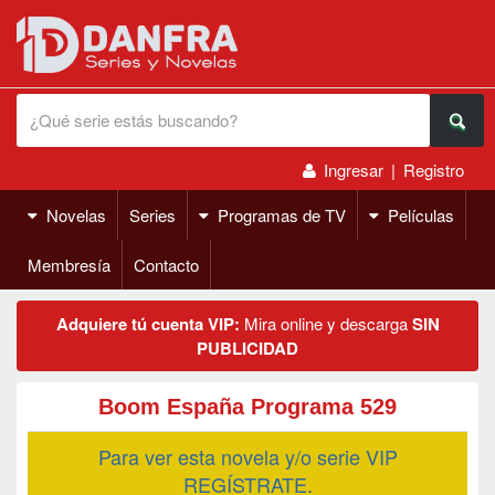
Ingresar
|
Registro
Novelas
Series
Programas de TV
Películas
Membresía
Contacto
Adquiere tú cuenta VIP:
Mira online y descarga
SIN
PUBLICIDAD
Boom España Programa 529
Para ver esta novela y/o serie VIP
REGÍSTRATE.