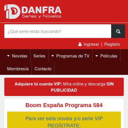
Ingresar
|
Registro
Novelas
Series
Programas de TV
Películas
Membresía
Contacto
Adquiere tú cuenta VIP:
Mira online y descarga
SIN
PUBLICIDAD
Boom España Programa 584
Para ver esta novela y/o serie VIP
REGÍSTRATE.