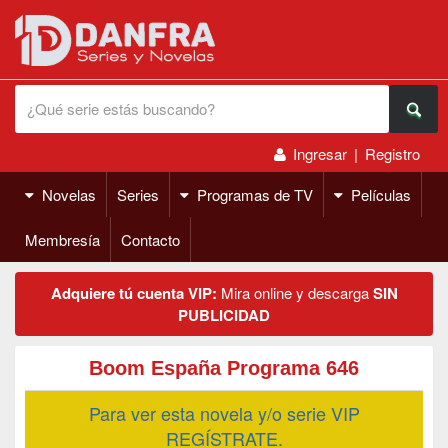
Ingresar
|
Registro
Novelas
Series
Programas de TV
Películas
Membresía
Contacto
Adquiere tú cuenta VIP:
Mira online y descarga
SIN
PUBLICIDAD
Boom España Programa 646
Para ver esta novela y/o serie VIP
REGÍSTRATE.