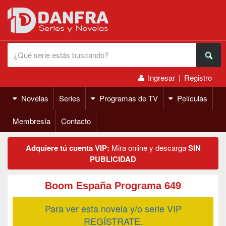
Ingresar
|
Registro
Novelas
Series
Programas de TV
Películas
Membresía
Contacto
Adquiere tú cuenta VIP:
Mira online y descarga
SIN
PUBLICIDAD
Boom España Programa 649
Para ver esta novela y/o serie VIP
REGÍSTRATE.