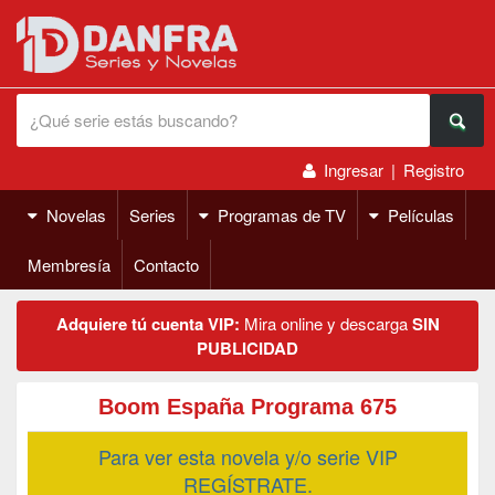
Ingresar
|
Registro
Novelas
Series
Programas de TV
Películas
Membresía
Contacto
Adquiere tú cuenta VIP:
Mira online y descarga
SIN
PUBLICIDAD
Boom España Programa 675
Para ver esta novela y/o serie VIP
REGÍSTRATE.