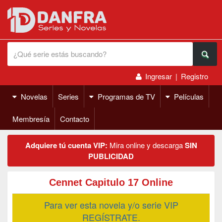
Ingresar
|
Registro
Novelas
Series
Programas de TV
Películas
Membresía
Contacto
Adquiere tú cuenta VIP:
Mira online y descarga
SIN
PUBLICIDAD
Cennet Capitulo 17 Online
Para ver esta novela y/o serie VIP
REGÍSTRATE.