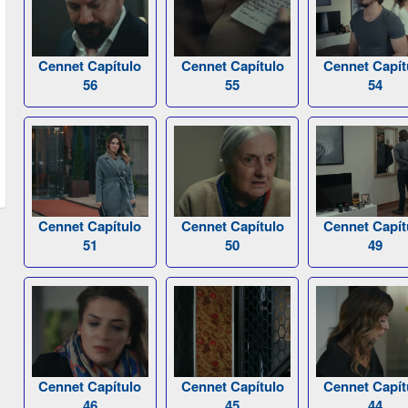
Cennet Capítulo
Cennet Capítulo
Cennet Capít
56
55
54
Cennet Capítulo
Cennet Capítulo
Cennet Capít
51
50
49
Cennet Capítulo
Cennet Capítulo
Cennet Capít
46
45
44