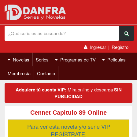
Ingresar
|
Registro
Novelas
Series
Programas de TV
Películas
Membresía
Contacto
Adquiere tú cuenta VIP:
Mira online y descarga
SIN
PUBLICIDAD
Cennet Capitulo 89 Online
Para ver esta novela y/o serie VIP
REGÍSTRATE.