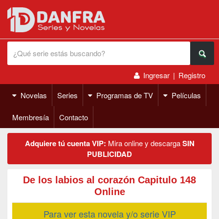
Ingresar
|
Registro
Novelas
Series
Programas de TV
Películas
Membresía
Contacto
Adquiere tú cuenta VIP:
Mira online y descarga
SIN
PUBLICIDAD
De los labios al corazón Capitulo 148
Online
Para ver esta novela y/o serie VIP