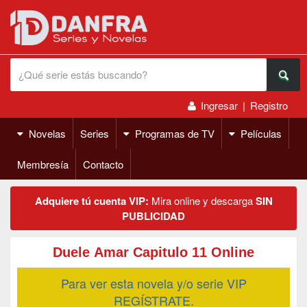
Ingresar
|
Registro
Novelas
Series
Programas de TV
Películas
Membresía
Contacto
Adquiere tú cuenta VIP:
Mira online y descarga
SIN
PUBLICIDAD
Duele Amar Capitulo 11 Online
Para ver esta novela y/o serie VIP
REGÍSTRATE.