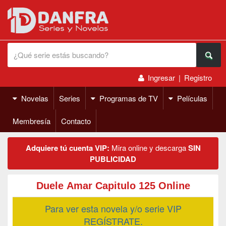
Ingresar
|
Registro
Novelas
Series
Programas de TV
Películas
Membresía
Contacto
Adquiere tú cuenta VIP:
Mira online y descarga
SIN
PUBLICIDAD
Duele Amar Capitulo 125 Online
Para ver esta novela y/o serie VIP
REGÍSTRATE.