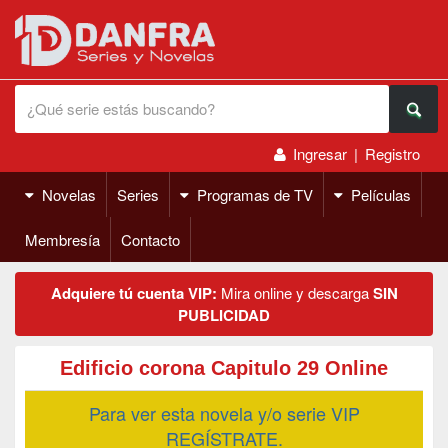
Ingresar
|
Registro
Novelas
Series
Programas de TV
Películas
Membresía
Contacto
Adquiere tú cuenta VIP:
Mira online y descarga
SIN
PUBLICIDAD
Edificio corona Capitulo 29 Online
Para ver esta novela y/o serie VIP
REGÍSTRATE.