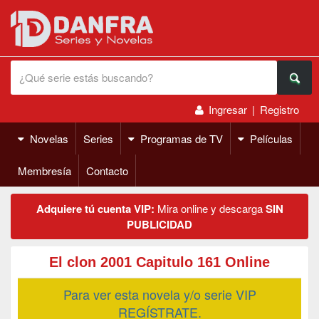
Ingresar
|
Registro
Novelas
Series
Programas de TV
Películas
Membresía
Contacto
Adquiere tú cuenta VIP:
Mira online y descarga
SIN
PUBLICIDAD
El clon 2001 Capitulo 161 Online
Para ver esta novela y/o serie VIP
REGÍSTRATE.