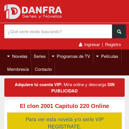
Ingresar
|
Registro
Novelas
Series
Programas de TV
Películas
Membresía
Contacto
Adquiere tú cuenta VIP:
Mira online y descarga
SIN
PUBLICIDAD
El clon 2001 Capitulo 220 Online
Para ver esta novela y/o serie VIP
REGÍSTRATE.