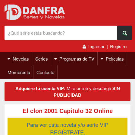
Ingresar
|
Registro
Novelas
Series
Programas de TV
Películas
Membresía
Contacto
Adquiere tú cuenta VIP:
Mira online y descarga
SIN
PUBLICIDAD
El clon 2001 Capitulo 32 Online
Para ver esta novela y/o serie VIP
REGÍSTRATE.