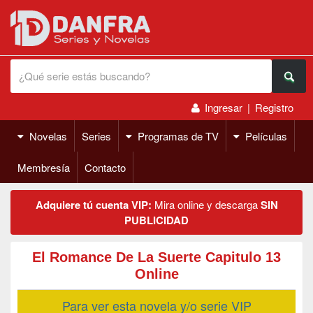
Ingresar
|
Registro
Novelas
Series
Programas de TV
Películas
Membresía
Contacto
Adquiere tú cuenta VIP:
Mira online y descarga
SIN
PUBLICIDAD
El Romance De La Suerte Capitulo 13
Online
Para ver esta novela y/o serie VIP