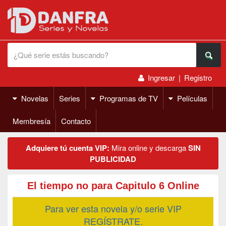
Ingresar
|
Registro
Novelas
Series
Programas de TV
Películas
Membresía
Contacto
Adquiere tú cuenta VIP:
Mira online y descarga
SIN
PUBLICIDAD
El tiempo no para Capitulo 6 Online
Para ver esta novela y/o serie VIP
REGÍSTRATE.