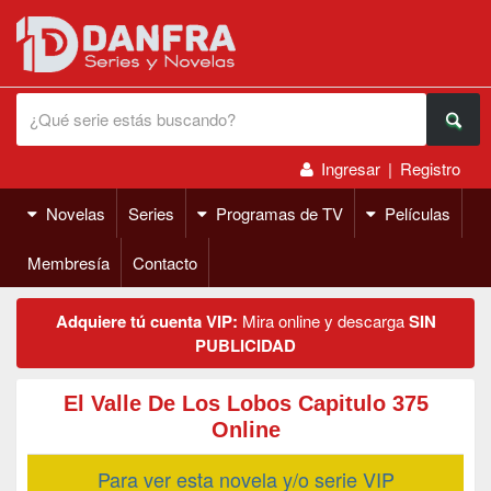
Ingresar
|
Registro
Novelas
Series
Programas de TV
Películas
Membresía
Contacto
Adquiere tú cuenta VIP:
Mira online y descarga
SIN
PUBLICIDAD
El Valle De Los Lobos Capitulo 375
Online
Para ver esta novela y/o serie VIP