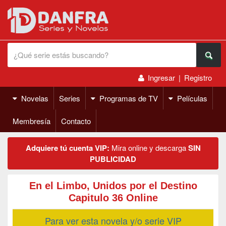
Ingresar
|
Registro
Novelas
Series
Programas de TV
Películas
Membresía
Contacto
Adquiere tú cuenta VIP:
Mira online y descarga
SIN
PUBLICIDAD
En el Limbo, Unidos por el Destino
Capitulo 36 Online
Para ver esta novela y/o serie VIP