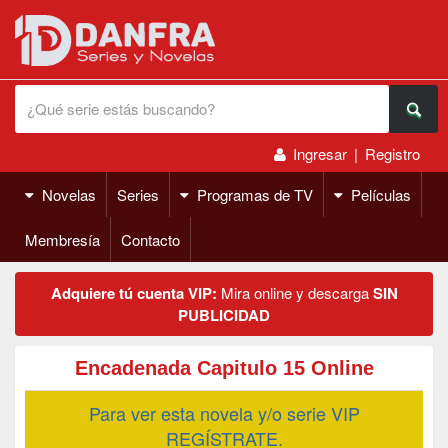
Ingresar
|
Registro
Novelas
Series
Programas de TV
Películas
Membresía
Contacto
Adquiere tú cuenta VIP:
Mira online y descarga
SIN
PUBLICIDAD
Encadenada Capitulo 15 Online
Para ver esta novela y/o serie VIP
REGÍSTRATE.