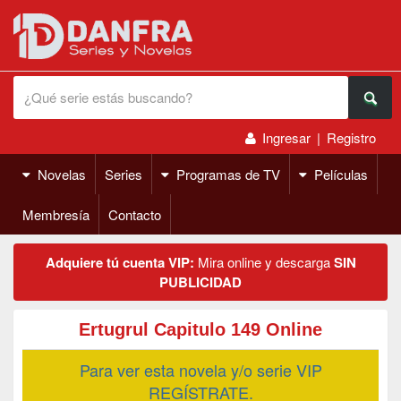
Ingresar
|
Registro
Novelas
Series
Programas de TV
Películas
Membresía
Contacto
Adquiere tú cuenta VIP:
Mira online y descarga
SIN
PUBLICIDAD
Ertugrul Capitulo 149 Online
Para ver esta novela y/o serie VIP
REGÍSTRATE.