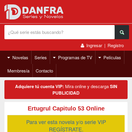
Ingresar
|
Registro
Novelas
Series
Programas de TV
Películas
Membresía
Contacto
Adquiere tú cuenta VIP:
Mira online y descarga
SIN
PUBLICIDAD
Ertugrul Capitulo 53 Online
Para ver esta novela y/o serie VIP
REGÍSTRATE.