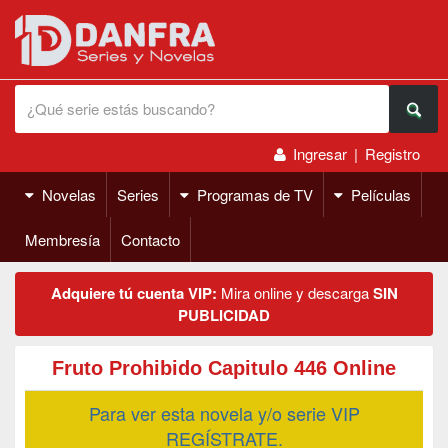
Ingresar
|
Registro
Novelas
Series
Programas de TV
Películas
Membresía
Contacto
Adquiere tú cuenta VIP:
Mira online y descarga
SIN
PUBLICIDAD
Fruto Prohibido Capitulo 446 Online
Para ver esta novela y/o serie VIP
REGÍSTRATE.