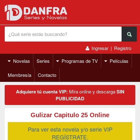
Ingresar
|
Registro
Novelas
Series
Programas de TV
Películas
Membresía
Contacto
Adquiere tú cuenta VIP:
Mira online y descarga
SIN
PUBLICIDAD
Gulizar Capitulo 25 Online
Para ver esta novela y/o serie VIP
REGÍSTRATE.