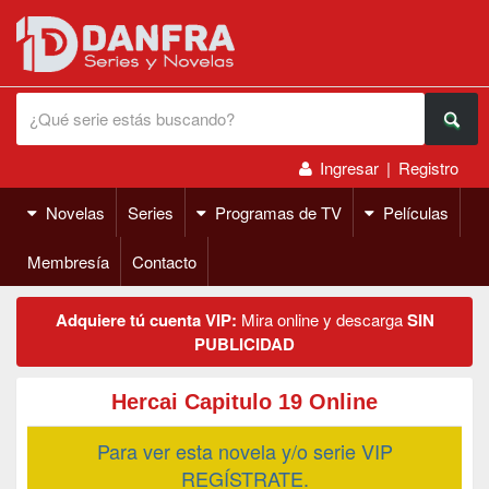
Ingresar
|
Registro
Novelas
Series
Programas de TV
Películas
Membresía
Contacto
Adquiere tú cuenta VIP:
Mira online y descarga
SIN
PUBLICIDAD
Hercai Capitulo 19 Online
Para ver esta novela y/o serie VIP
REGÍSTRATE.