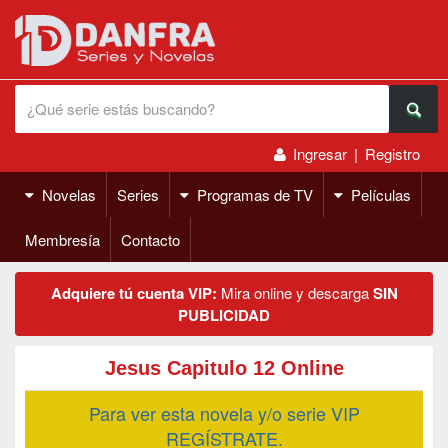
Ingresar
|
Registro
Novelas
Series
Programas de TV
Películas
Membresía
Contacto
Adquiere tú cuenta VIP:
Mira online y descarga
SIN
PUBLICIDAD
Jesus Capitulo 12 Online
Para ver esta novela y/o serie VIP
REGÍSTRATE.