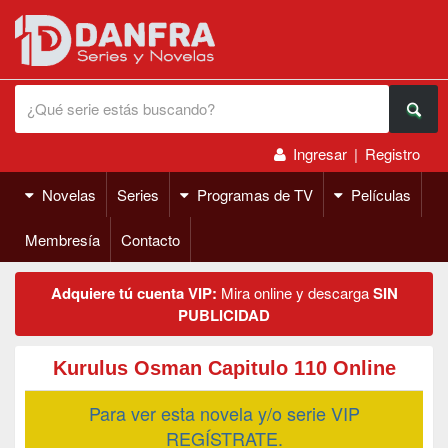
Ingresar
|
Registro
Novelas
Series
Programas de TV
Películas
Membresía
Contacto
Adquiere tú cuenta VIP:
Mira online y descarga
SIN
PUBLICIDAD
Kurulus Osman Capitulo 110 Online
Para ver esta novela y/o serie VIP
REGÍSTRATE.