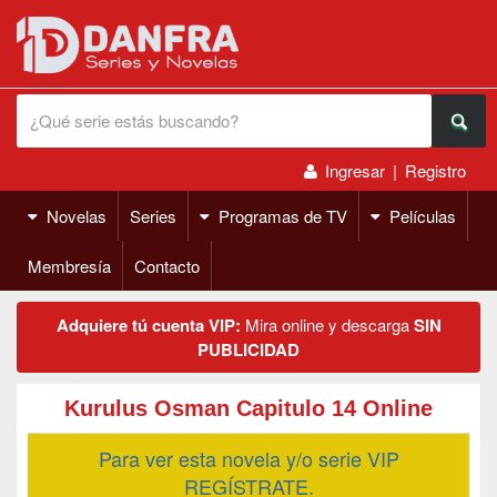
Ingresar
|
Registro
Novelas
Series
Programas de TV
Películas
Membresía
Contacto
Adquiere tú cuenta VIP:
Mira online y descarga
SIN
PUBLICIDAD
Kurulus Osman Capitulo 14 Online
Para ver esta novela y/o serie VIP
REGÍSTRATE.