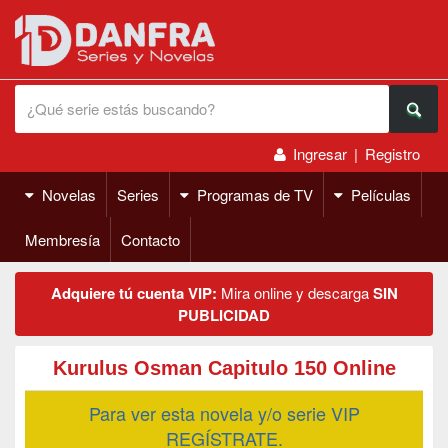
Ingresar
|
Registro
Novelas
Series
Programas de TV
Películas
Membresía
Contacto
Adquiere tú cuenta VIP:
Mira online y descarga
SIN
PUBLICIDAD
Kurulus Osman Capitulo 150 Online
Para ver esta novela y/o serie VIP
REGÍSTRATE.