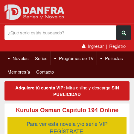
Ingresar
|
Registro
Novelas
Series
Programas de TV
Películas
Membresía
Contacto
Adquiere tú cuenta VIP:
Mira online y descarga
SIN
PUBLICIDAD
Kurulus Osman Capitulo 194 Online
Para ver esta novela y/o serie VIP
REGÍSTRATE.