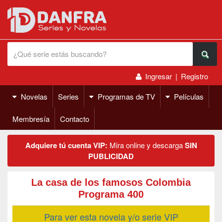
Ingresar
|
Registro
Novelas
Series
Programas de TV
Películas
Membresía
Contacto
Adquiere tú cuenta VIP:
Mira online y descarga
SIN
PUBLICIDAD
La casa de los famosos Colombia
Programa 400
Para ver esta novela y/o serie VIP