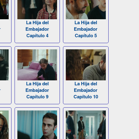
l
La Hija del
La Hija del
r
Embajador
Embajador
Capítulo 4
Capítulo 5
l
La Hija del
La Hija del
r
Embajador
Embajador
Capítulo 9
Capítulo 10