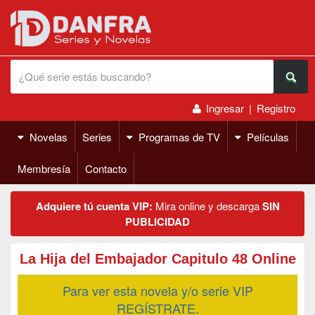
Ingresar
|
Registro
Novelas
Series
Programas de TV
Películas
Membresía
Contacto
Adquiere tú cuenta VIP:
Mira online y descarga
SIN
PUBLICIDAD
La Hija del Embajador Capitulo 48 Online
Para ver esta novela y/o serie VIP
REGÍSTRATE.