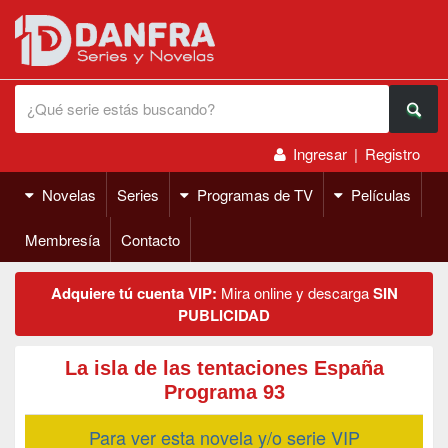
Ingresar
|
Registro
Novelas
Series
Programas de TV
Películas
Membresía
Contacto
Adquiere tú cuenta VIP:
Mira online y descarga
SIN
PUBLICIDAD
La isla de las tentaciones España
Programa 93
Para ver esta novela y/o serie VIP