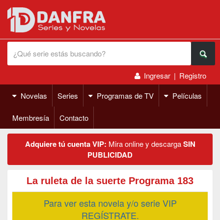
Ingresar
|
Registro
Novelas
Series
Programas de TV
Películas
Membresía
Contacto
Adquiere tú cuenta VIP:
Mira online y descarga
SIN
PUBLICIDAD
La ruleta de la suerte Programa 183
Para ver esta novela y/o serie VIP
REGÍSTRATE.