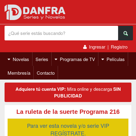
Ingresar
|
Registro
Novelas
Series
Programas de TV
Películas
Membresía
Contacto
Adquiere tú cuenta VIP:
Mira online y descarga
SIN
PUBLICIDAD
La ruleta de la suerte Programa 216
Para ver esta novela y/o serie VIP
REGÍSTRATE.