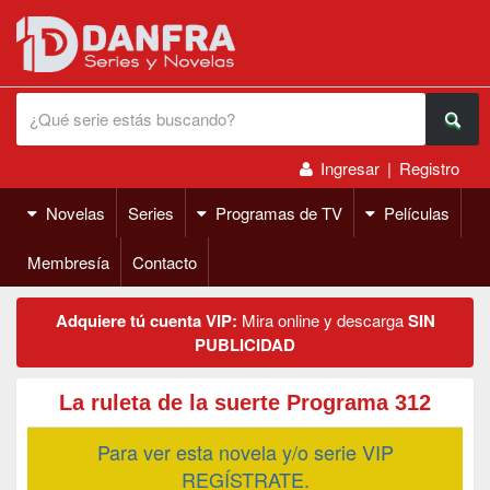
Ingresar
|
Registro
Novelas
Series
Programas de TV
Películas
Membresía
Contacto
Adquiere tú cuenta VIP:
Mira online y descarga
SIN
PUBLICIDAD
La ruleta de la suerte Programa 312
Para ver esta novela y/o serie VIP
REGÍSTRATE.