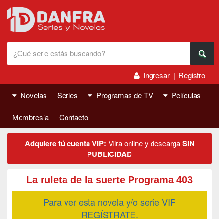
Ingresar
|
Registro
Novelas
Series
Programas de TV
Películas
Membresía
Contacto
Adquiere tú cuenta VIP:
Mira online y descarga
SIN
PUBLICIDAD
La ruleta de la suerte Programa 403
Para ver esta novela y/o serie VIP
REGÍSTRATE.