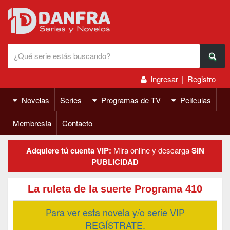
Ingresar
|
Registro
Novelas
Series
Programas de TV
Películas
Membresía
Contacto
Adquiere tú cuenta VIP:
Mira online y descarga
SIN
PUBLICIDAD
La ruleta de la suerte Programa 410
Para ver esta novela y/o serie VIP
REGÍSTRATE.