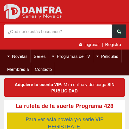
Ingresar
|
Registro
Novelas
Series
Programas de TV
Películas
Membresía
Contacto
Adquiere tú cuenta VIP:
Mira online y descarga
SIN
PUBLICIDAD
La ruleta de la suerte Programa 428
Para ver esta novela y/o serie VIP
REGÍSTRATE.