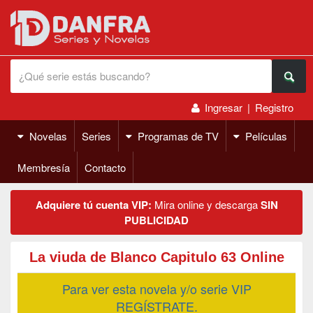
Ingresar
|
Registro
Novelas
Series
Programas de TV
Películas
Membresía
Contacto
Adquiere tú cuenta VIP:
Mira online y descarga
SIN
PUBLICIDAD
La viuda de Blanco Capitulo 63 Online
Para ver esta novela y/o serie VIP
REGÍSTRATE.